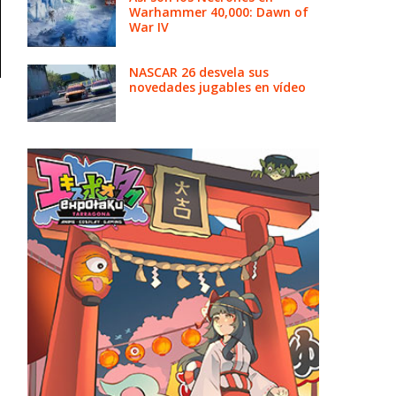
Warhammer 40,000: Dawn of
War IV
NASCAR 26 desvela sus
novedades jugables en vídeo
e