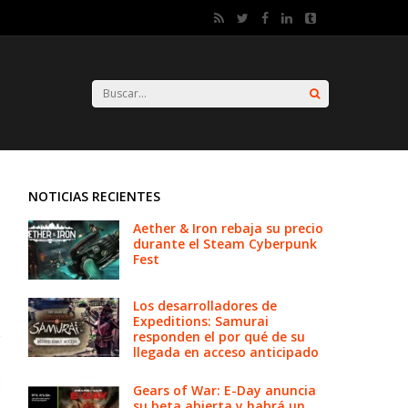
NOTICIAS RECIENTES
Aether & Iron rebaja su precio
durante el Steam Cyberpunk
Fest
Los desarrolladores de
Expeditions: Samurai
responden el por qué de su
llegada en acceso anticipado
Gears of War: E-Day anuncia
su beta abierta y habrá un