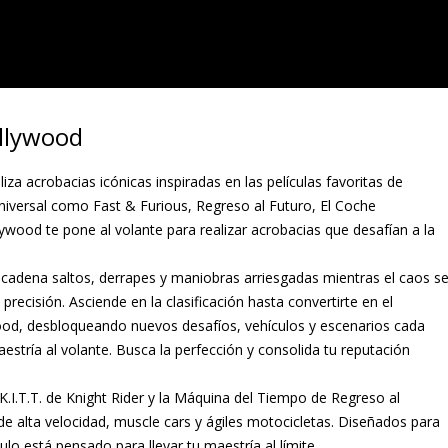
ollywood
iza acrobacias icónicas inspiradas en las películas favoritas de
Universal como Fast & Furious, Regreso al Futuro, El Coche
ywood te pone al volante para realizar acrobacias que desafían a la
cadena saltos, derrapes y maniobras arriesgadas mientras el caos s
recisión. Asciende en la clasificación hasta convertirte en el
wood, desbloqueando nuevos desafíos, vehículos y escenarios cada
tría al volante. Busca la perfección y consolida tu reputación
I.T.T. de Knight Rider y la Máquina del Tiempo de Regreso al
de alta velocidad, muscle cars y ágiles motocicletas. Diseñados para
culo está pensado para llevar tu maestría al límite.