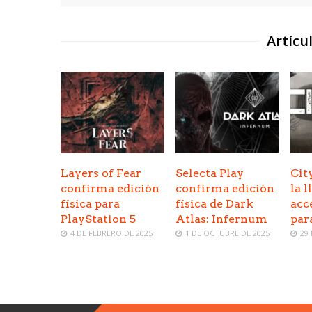
Artícu
Layers of Fear
Selecta Play
Cit
confirma edición
confirma edición
la 
física para
física de Dark
acc
PlayStation 5
Atlas: Infernum
par
4 DE FEBRERO DE 2025
1 DE OCTUBRE DE 2025
29