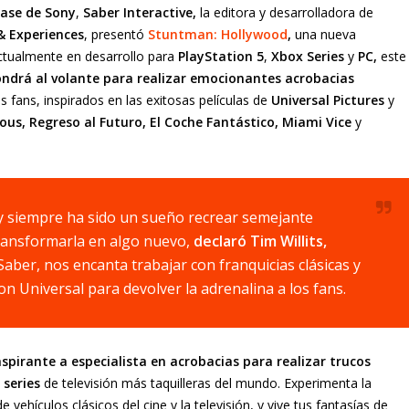
case de Sony
,
Saber Interactive,
la editora y desarrolladora de
& Experiences
, presentó
Stuntman: Hollywood
,
una nueva
Actualmente en desarrollo para
PlayStation 5
,
Xbox Series
y
PC,
este
ndrá al volante para realizar emocionantes acrobacias
s fans, inspirados en las exitosas películas de
Universal Pictures
y
ious, Regreso al Futuro, El Coche Fantástico, Miami Vice
y
, y siempre ha sido un sueño recrear semejante
 transformarla en algo nuevo,
declaró Tim Willits,
 Saber, nos encanta trabajar con franquicias clásicas y
n Universal para devolver la adrenalina a los fans.
pirante a especialista en acrobacias para realizar trucos
series
de televisión más taquilleras del mundo. Experimenta la
 vehículos clásicos del cine y la televisión, y vive tus fantasías de