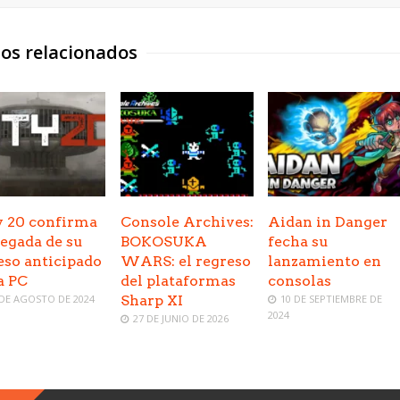
los relacionados
y 20 confirma
Console Archives:
Aidan in Danger
llegada de su
BOKOSUKA
fecha su
eso anticipado
WARS: el regreso
lanzamiento en
a PC
del plataformas
consolas
 DE AGOSTO DE 2024
Sharp XI
10 DE SEPTIEMBRE DE
2024
27 DE JUNIO DE 2026