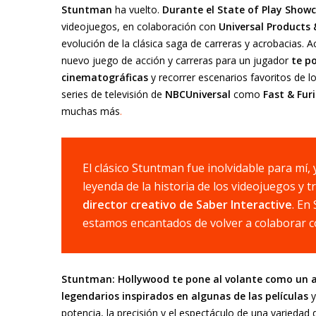
Stuntman
ha vuelto.
Durante el State of Play Show
videojuegos, en colaboración con
Universal Products 
evolución de la clásica saga de carreras y acrobacias. 
nuevo juego de acción y carreras para un jugador
te po
cinematográficas
y recorrer escenarios favoritos de lo
series de televisión de
NBCUniversal
como
Fast & Fur
muchas más
.
El clásico Stuntman fue inolvidable para mí
leyenda de la historia de los videojuegos y
director creativo de Saber Interactive
. En
estamos encantados de volver a colaborar co
Stuntman: Hollywood te pone al volante como un as
legendarios inspirados en algunas de las películas
y
potencia, la precisión y el espectáculo de una variedad de