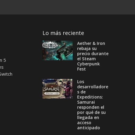
Lo más reciente
Aether & Iron
rebaja su
precio durante
el Steam
n 5
Cyberpunk
es
Fest
Switch
Los
desarrolladore
s de
Expeditions:
Samurai
responden el
por qué de su
llegada en
acceso
anticipado