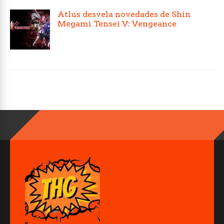
Atlus desvela novedades de Shin
Megami Tensei V: Vengeance