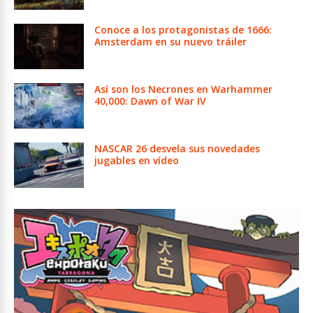
Conoce a los protagonistas de 1666:
Amsterdam en su nuevo tráiler
Así son los Necrones en Warhammer
40,000: Dawn of War IV
NASCAR 26 desvela sus novedades
jugables en vídeo