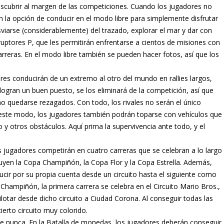
cubrir al margen de las competiciones. Cuando los jugadores no
 la opción de conducir en el modo libre para simplemente disfrutar
viarse (considerablemente) del trazado, explorar el mar y dar con
ptores P, que les permitirán enfrentarse a cientos de misiones con
 carreras. En el modo libre también se pueden hacer fotos, así que los
es conducirán de un extremo al otro del mundo en rallies largos,
ogran un buen puesto, se los eliminará de la competición, así que
no quedarse rezagados. Con todo, los rivales no serán el único
n este modo, los jugadores también podrán toparse con vehículos que
 y otros obstáculos. Aquí prima la supervivencia ante todo, y el
s jugadores competirán en cuatro carreras que se celebran a lo largo
luyen la Copa Champiñón, la Copa Flor y la Copa Estrella. Además,
ducir por su propia cuenta desde un circuito hasta el siguiente como
 Champiñón, la primera carrera se celebra en el Circuito Mario Bros.,
otar desde dicho circuito a Ciudad Corona. Al conseguir todas las
ierto circuito muy colorido.
 nunca. En la Batalla de monedas, los jugadores deberán conseguir