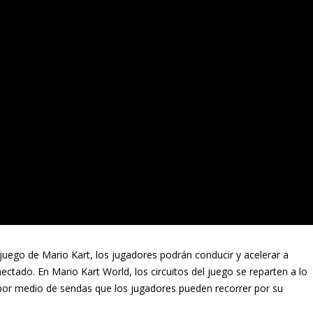
juego de Mario Kart, los jugadores podrán conducir y acelerar a
ctado. En Mario Kart World, los circuitos del juego se reparten a lo
 por medio de sendas que los jugadores pueden recorrer por su