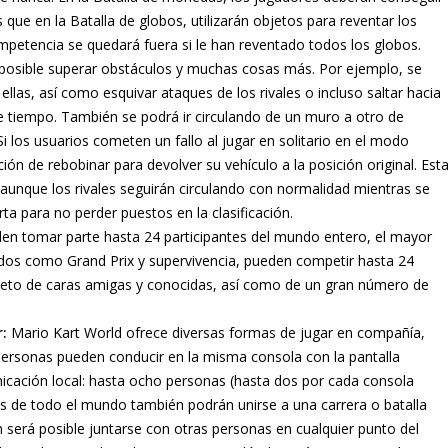
ue en la Batalla de globos, utilizarán objetos para reventar los
ompetencia se quedará fuera si le han reventado todos los globos.
 posible superar obstáculos y muchas cosas más. Por ejemplo, se
ellas, así como esquivar ataques de los rivales o incluso saltar hacia
de tiempo. También se podrá ir circulando de un muro a otro de
 los usuarios cometen un fallo al jugar en solitario en el modo
ión de rebobinar para devolver su vehículo a la posición original. Est
e, aunque los rivales seguirán circulando con normalidad mientras se
ta para no perder puestos en la clasificación.
den tomar parte hasta 24 participantes del mundo entero, el mayor
odos como Grand Prix y supervivencia, pueden competir hasta 24
pleto de caras amigas y conocidas, así como de un gran número de
:
Mario Kart World ofrece diversas formas de jugar en compañía,
personas pueden conducir en la misma consola con la pantalla
icación local: hasta ocho personas (hasta dos por cada consola
s de todo el mundo también podrán unirse a una carrera o batalla
n será posible juntarse con otras personas en cualquier punto del