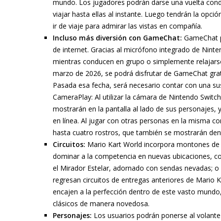
mundo. Los jugadores podrán darse una vuelta cond
viajar hasta ellas al instante. Luego tendrán la opci
ir de viaje para admirar las vistas en compañía.
Incluso más diversión con GameChat:
GameChat pe
de internet. Gracias al micrófono integrado de Nint
mientras conducen en grupo o simplemente relajarse 
marzo de 2026, se podrá disfrutar de GameChat gra
Pasada esa fecha, será necesario contar con una sus
CameraPlay: Al utilizar la cámara de Nintendo Switch
mostrarán en la pantalla al lado de sus personajes,
en línea. Al jugar con otras personas en la misma c
hasta cuatro rostros, que también se mostrarán dent
Circuitos:
Mario Kart World incorpora montones de c
dominar a la competencia en nuevas ubicaciones, co
el Mirador Estelar, adornado con sendas nevadas; 
regresan circuitos de entregas anteriores de Mario 
encajen a la perfección dentro de este vasto mundo, 
clásicos de manera novedosa.
Personajes:
Los usuarios podrán ponerse al volante