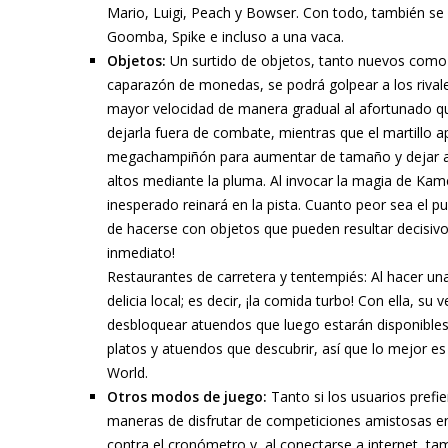
Mario, Luigi, Peach y Bowser. Con todo, también s
Goomba, Spike e incluso a una vaca.
Objetos:
Un surtido de objetos, tanto nuevos como y
caparazón de monedas, se podrá golpear a los rival
mayor velocidad de manera gradual al afortunado que
dejarla fuera de combate, mientras que el martillo 
megachampiñón para aumentar de tamaño y dejar a l
altos mediante la pluma. Al invocar la magia de Kam
inesperado reinará en la pista. Cuanto peor sea el p
de hacerse con objetos que pueden resultar decisivo
inmediato!
Restaurantes de carretera y tentempiés: Al hacer una
delicia local; es decir, ¡la comida turbo! Con ella,
desbloquear atuendos que luego estarán disponibles
platos y atuendos que descubrir, así que lo mejor es 
World.
Otros modos de juego:
Tanto si los usuarios prefie
maneras de disfrutar de competiciones amistosas en 
contra el cronómetro y, al conectarse a internet, t