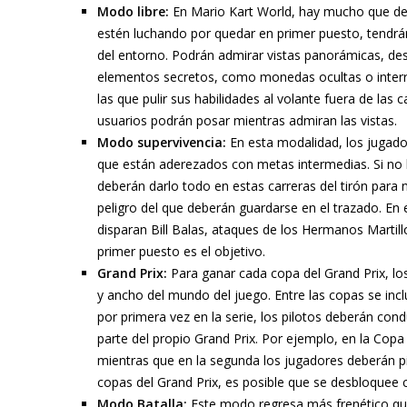
Modo libre:
En Mario Kart World, hay mucho que des
estén luchando por quedar en primer puesto, tendrán
del entorno. Podrán admirar vistas panorámicas, des
elementos secretos, como monedas ocultas o interru
las que pulir sus habilidades al volante fuera de las
usuarios podrán posar mientras admiran las vistas.
Modo supervivencia:
En esta modalidad, los jugador
que están aderezados con metas intermedias. Si no l
deberán darlo todo en estas carreras del tirón para 
peligro del que deberán guardarse en el trazado. E
disparan Bill Balas, ataques de los Hermanos Martillo
primer puesto es el objetivo.
Grand Prix:
Para ganar cada copa del Grand Prix, lo
y ancho del mundo del juego. Entre las copas se inc
por primera vez en la serie, los pilotos deberán con
parte del propio Grand Prix. Por ejemplo, en la Copa
mientras que en la segunda los jugadores deberán pil
copas del Grand Prix, es posible que se desbloquee c
Modo Batalla:
Este modo regresa más frenético que