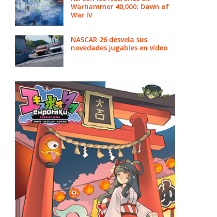
Warhammer 40,000: Dawn of
War IV
NASCAR 26 desvela sus
novedades jugables en vídeo