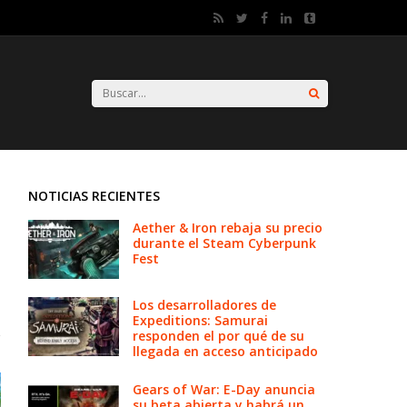
NOTICIAS RECIENTES
Aether & Iron rebaja su precio
durante el Steam Cyberpunk
Fest
Los desarrolladores de
Expeditions: Samurai
responden el por qué de su
llegada en acceso anticipado
Gears of War: E-Day anuncia
su beta abierta y habrá un