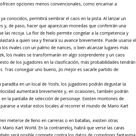
e ofrecen opciones menos convencionales, como encarnar a
a conocidos, permitirá sembrar el caos en la pista. Al lanzar un
es y, de paso, hacer que aparezcan monedas que conferirán una
 las recoja. La flor de hielo permite congelar a la competencia y
aplastará a quien sea y frenará su avance brevemente. Puede usarse e
os rivales con un palmo de narices, o bien alcanzar lugares más
ek, los rivales se transformarán en algo sorprendente y un caos
uesto de los jugadores en la clasificación, más probabilidades tendrán
s. Tras conseguir uno bueno, ¡lo mejor es sacarle partido de
 paradita en un local de Yoshi, los jugadores podrán degustar la
 su velocidad aumentará brevemente y, en ocasiones, también podrán
 en la pantalla de selección de personaje. Existen montones de
pararse a visitar estos locales al recorrer el mundo de Mario Kart
ren meterse de lleno en carreras o en batallas, existen otras
Mario Kart World. En la contrarreloj, habrá que verse las caras
ambién será posible competir contra los datos de corredores fantasma