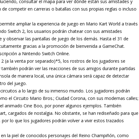
uciendo, consultar el mapa para ver dónde están sus amistades y
ón de competir en carreras o batallas con sus propias reglas o incluso
rmite ampliar la experiencia de juego en Mario Kart World a través
endo Switch 2, los usuarios podrán chatear con sus amistades
y observar las pantallas de juego de los demás. Hasta el 31 de
tuitamente gracias a la promoción de bienvenida a GameChat.
cripción a Nintendo Switch Online.
 2 (a la venta por separado)*5, los rostros de los jugadores se
 y también podrán ver las reacciones de sus amigos durante partidas
onsola de manera local, una única cámara será capaz de detectar
ro del juego.
ircuitos a lo largo de su inmenso mundo. Los jugadores podrán
mo el Circuito Mario Bros.; Ciudad Corona, con sus modernas calles;
o el animado Cine Boo, por poner algunos ejemplos. También
Kart, cargados de nostalgia. No obstante, se han rediseñado para que
por lo que los jugadores podrán volver a vivir estos trazados
 en la piel de conocidos personajes del Reino Champiñón, como