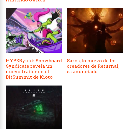
HYPERyuki: Snowboard
Saros, lo nuevo de los
Syndicate revela un
creadores de Returnal,
nuevo tráiler en el
es anunciado
BitSummit de Kioto