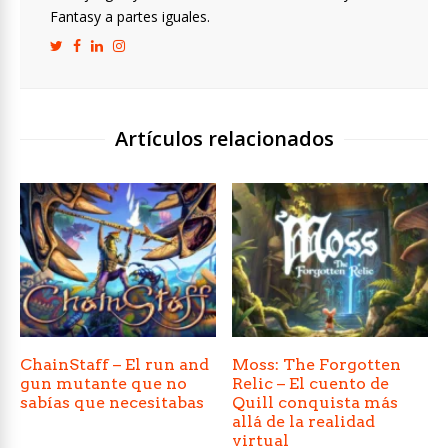
Fantasy a partes iguales.
Artículos relacionados
ChainStaff – El run and
Moss: The Forgotten
gun mutante que no
Relic – El cuento de
sabías que necesitabas
Quill conquista más
allá de la realidad
virtual