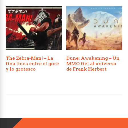
The Zebra-Man! – La
Dune: Awakening – Un
fina línea entre el gore
MMO fiel al universo
y lo grotesco
de Frank Herbert