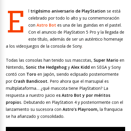
E
l
trigésimo aniversario de PlayStation
se está
celebrado por todo lo alto y su conmemoración
con
Astro Bot
es una de las guindas en el pastel.
Con el anuncio de PlayStation 5 Pro y la llegada de
este título, además de ser un auténtico homenaje
a los videojuegos de la consola de Sony
.
Todas las consolas han tenido sus mascotas,
Super Mario
en
Nintendo,
Sonic the Hedgehog
y
Alex Kidd
en SEGA y Sony
contó con
Toro
en Japón, siendo eclipsado posteriormente
por
Crash Bandicoot.
Pero ahora que el marsupial es
multiplataforma… ¿qué mascota tiene PlayStation? La
respuesta a nuestro juicio e
s Astro Bot y por méritos
propio
s. Debutando en PlayStation 4 y posteriormente con el
lanzamiento su sucesora con
Astro’s Playroom,
la franquicia
se ha afianzado y consolidado.