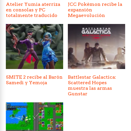
Atelier Yumia aterriza
JCC Pokémon recibe la
en consolas y PC
expansión
totalmente traducido
Megaevolución
SMITE 2 recibe al Barón
Battlestar Galactica:
Samedi y Yemoja
Scattered Hopes
muestra las armas
Gunstar