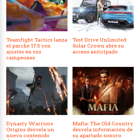
Teamfight Tactics lanza
Test Drive Unlimited
el parche 17.5 con
Solar Crown abre su
ajustes en sus
acceso anticipado
campeones
Dynasty Warriors
Mafia: The Old Country
Origins desvela un
desvela información de
nuevo contenido
su apartado sonoro