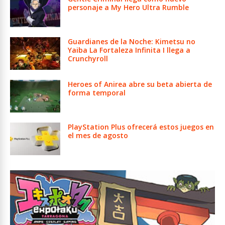
personaje a My Hero Ultra Rumble
Guardianes de la Noche: Kimetsu no
Yaiba La Fortaleza Infinita I llega a
Crunchyroll
Heroes of Anirea abre su beta abierta de
forma temporal
PlayStation Plus ofrecerá estos juegos en
el mes de agosto