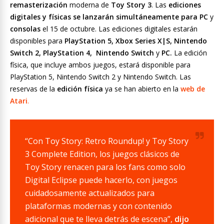
remasterización
moderna de
Toy Story 3
. Las
ediciones
digitales y físicas se lanzarán simultáneamente para PC
y
consolas
el 15 de octubre. Las ediciones digitales estarán
disponibles para
PlayStation 5, Xbox Series X|S, Nintendo
Switch 2, PlayStation 4, Nintendo Switch
y
PC.
La edición
física, que incluye ambos juegos, estará disponible para
PlayStation 5, Nintendo Switch 2 y Nintendo Switch. Las
reservas de la
edición
física
ya se han abierto en la
web de
Atari
.
“Con Toy Story: Retro Roundup! y Toy Story
3 Complete Edition, los juegos clásicos de
Toy Story renacen para los fans como solo
Digital Eclipse puede hacerlo, con juegos
cuidadosamente actualizados para
plataformas modernas y con contenido
adicional que te lleva detrás de escena”,
dijo