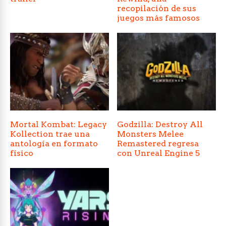
recopilación de sus
juegos más famosos
Mortal Kombat: Legacy
Godzilla: Destroy All
Kollection trae una
Monsters Melee
antología en formato
Remastered regresa
físico
con Unreal Engine 5