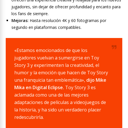
jugadores, sin dejar de ofrecer profundidad y encanto para
los fans de siempre.
Mejoras:
Hasta resolución 4K y 60 fotogramas por
segundo en plataformas compatibles.
«Estamos emocionados de que los
jugadores vuelvan a sumergirse en Toy
Story 3 y experimenten la creatividad, el
humor y la emoción que hacen de Toy Story
una franquicia tan emblemática»,
dijo Mike
Mika en Digital Eclipse.
Toy Story 3 es
aclamada como una de las mejores
adaptaciones de películas a videojuegos de
la historia, y ha sido un verdadero placer
redescubrirla.