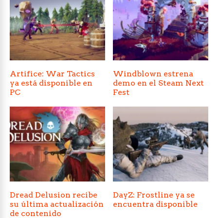
Artifice: War Tactics
Windblown estrena
ya está disponible en
demo en el Steam Next
PC
Fest
Dread Delusion recibe
DayZ: Frostline ya se
su última actualización
encuentra disponible
de contenido