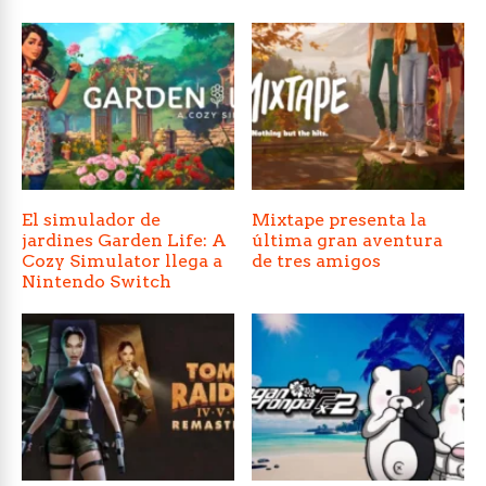
El simulador de
Mixtape presenta la
jardines Garden Life: A
última gran aventura
Cozy Simulator llega a
de tres amigos
Nintendo Switch