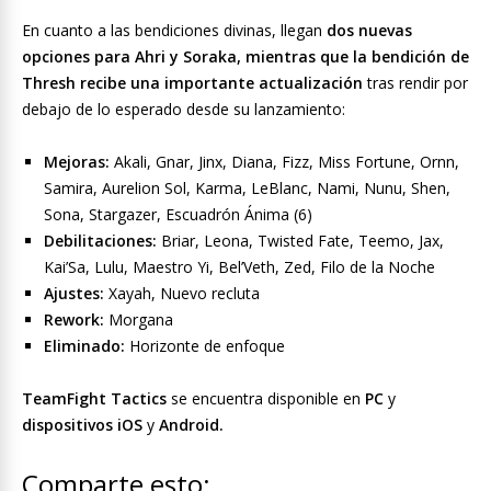
En cuanto a las bendiciones divinas, llegan
dos nuevas
opciones para Ahri y Soraka, mientras que la bendición de
Thresh recibe una importante actualización
tras rendir por
debajo de lo esperado desde su lanzamiento:
Mejoras:
Akali, Gnar, Jinx, Diana, Fizz, Miss Fortune, Ornn,
Samira, Aurelion Sol, Karma, LeBlanc, Nami, Nunu, Shen,
Sona, Stargazer, Escuadrón Ánima (6)
Debilitaciones:
Briar, Leona, Twisted Fate, Teemo, Jax,
Kai’Sa, Lulu, Maestro Yi, Bel’Veth, Zed, Filo de la Noche
Ajustes:
Xayah, Nuevo recluta
Rework:
Morgana
Eliminado:
Horizonte de enfoque
TeamFight Tactics
se encuentra disponible en
PC
y
dispositivos iOS
y
Android.
Comparte esto: