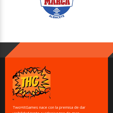
TwoHitGames nace con la premisa de dar
visibilidad tanto a videojuegos de gran