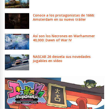
Conoce a los protagonistas de 1666:
Amsterdam en su nuevo tráiler
Así son los Necrones en Warhammer
40,000: Dawn of War IV
NASCAR 26 desvela sus novedades
jugables en vídeo