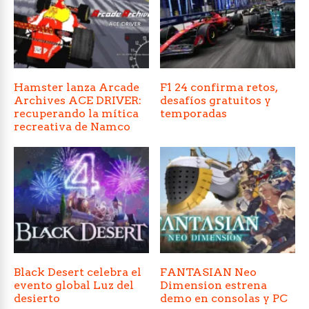
Hamster lanza Arcade
F1 24 confirma retos,
Archives ACE DRIVER:
desafíos gratuitos y
recuperando la mítica
temporadas
recreativa de Namco
Black Desert celebra el
FANTASIAN Neo
evento global Luz del
Dimension estrena
desierto
demo en consolas y PC