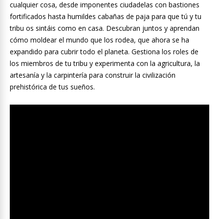
cualquier cosa, desde imponentes ciudadelas con bastiones
fortificados hasta humildes cabañas de paja para que tú y tu
tribu os sintáis como en casa. Descubran juntos y aprendan
cómo moldear el mundo que los rodea, que ahora se ha
expandido para cubrir todo el planeta. Gestiona los roles de
los miembros de tu tribu y experimenta con la agricultura, la
artesanía y la carpintería para construir la civilización
prehistórica de tus sueños.