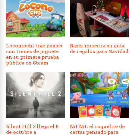
Locomochi trae puzles
Razer muestra su guía
con trenes de juguete
de regalos para Navidad
en su primera prueba
pública en Steam
Silent Hill 2 llega el 8
Nif Nif: el roguelite de
de octubre a
cartas pensado para