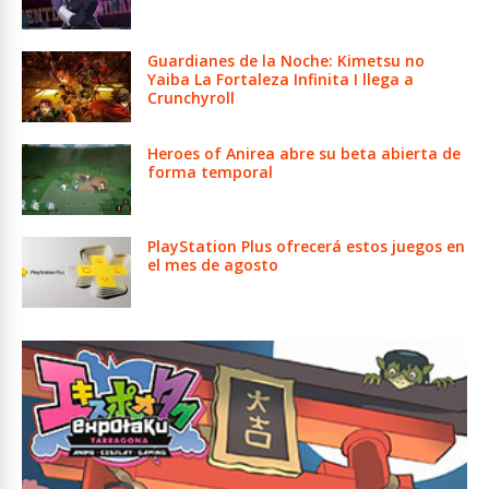
Guardianes de la Noche: Kimetsu no
Yaiba La Fortaleza Infinita I llega a
Crunchyroll
Heroes of Anirea abre su beta abierta de
forma temporal
PlayStation Plus ofrecerá estos juegos en
el mes de agosto