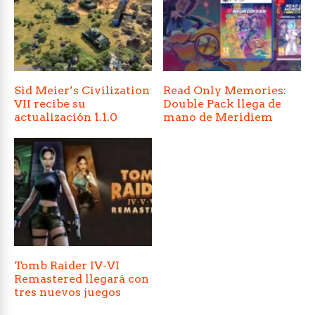
Sid Meier’s Civilization
Read Only Memories:
VII recibe su
Double Pack llega de
actualización 1.1.0
mano de Meridiem
Tomb Raider IV-VI
Remastered llegará con
tres nuevos juegos