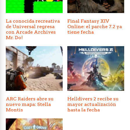
La conocida recreativa
Final Fantasy XIV
de Universal regresa
Online: el parche 7.2 ya
con Arcade Archives
tiene fecha
Mr. Do!
ARC Raiders abre su
Helldivers 2 recibe su
nuevo mapa: Stella
mayor actualización
Montis
hasta la fecha