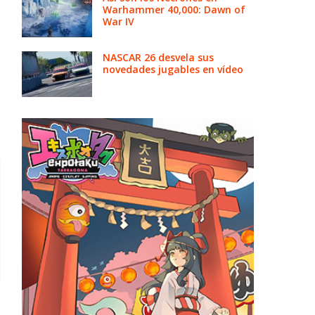
Warhammer 40,000: Dawn of
War IV
NASCAR 26 desvela sus
novedades jugables en vídeo