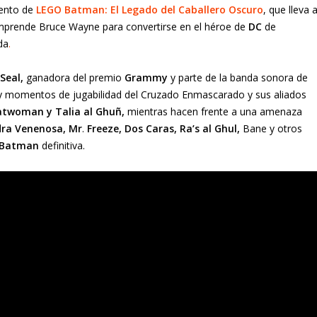
iento de
LEGO Batman: El Legado del Caballero Oscuro
, que lleva 
emprende Bruce Wayne para convertirse en el héroe de
DC
de
da
.
Seal,
ganadora del premio
Grammy
y parte de la banda sonora de
y momentos de jugabilidad del Cruzado Enmascarado y sus aliados
Catwoman y Talia al Ghuñ,
mientras hacen frente a una amenaza
dra Venenosa,
Mr
.
Freeze, Dos Caras, Ra’s al Ghul,
Bane y otros
 Batman
definitiva.