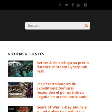
NOTICIAS RECIENTES
Aether & Iron rebaja su precio
durante el Steam Cyberpunk
Fest
Los desarrolladores de
Expeditions: Samurai
responden el por qué de su
llegada en acceso anticipado
Gears of War: E-Day anuncia
su beta abierta y habrá un