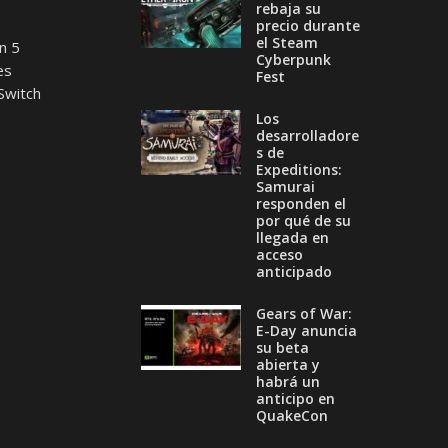
rebaja su
precio durante
el Steam
n 5
Cyberpunk
es
Fest
Switch
Los
desarrolladore
s de
Expeditions:
Samurai
responden el
por qué de su
llegada en
acceso
anticipado
Gears of War:
E-Day anuncia
su beta
abierta y
habrá un
anticipo en
QuakeCon