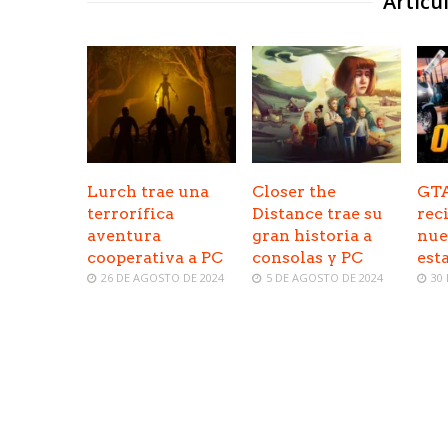
Artícu
Lurch trae una
Closer the
GTA
terrorífica
Distance trae su
rec
aventura
gran historia a
nue
cooperativa a PC
consolas y PC
est
26 DE AGOSTO DE 2024
5 DE AGOSTO DE 2024
30