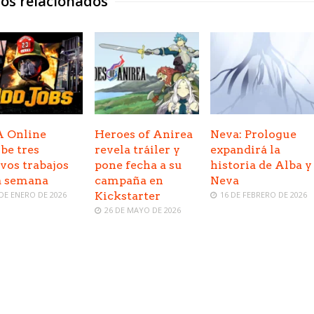
los relacionados
 Online
Heroes of Anirea
Neva: Prologue
ibe tres
revela tráiler y
expandirá la
vos trabajos
pone fecha a su
historia de Alba y
a semana
campaña en
Neva
 DE ENERO DE 2026
Kickstarter
16 DE FEBRERO DE 2026
26 DE MAYO DE 2026