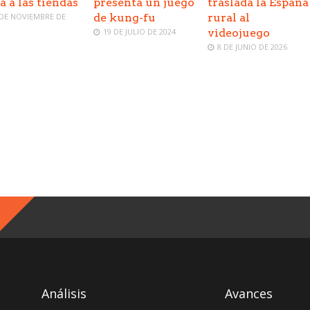
a a las tiendas
presenta un juego
traslada la España
 DE NOVIEMBRE DE
de kung-fu
rural al
19 DE JULIO DE 2024
videojuego
8 DE JUNIO DE 2026
Análisis
Avances