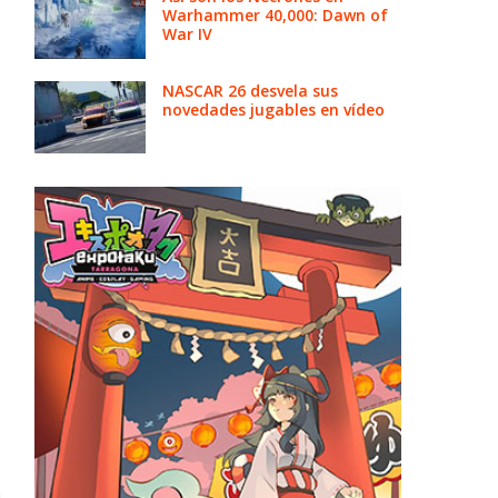
Warhammer 40,000: Dawn of
War IV
NASCAR 26 desvela sus
novedades jugables en vídeo