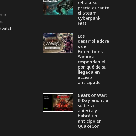
rebaja su
precio durante
el Steam
n 5
Cyberpunk
es
Fest
Switch
Los
desarrolladore
s de
Expeditions:
Samurai
responden el
por qué de su
llegada en
acceso
anticipado
Gears of War:
E-Day anuncia
su beta
abierta y
habrá un
anticipo en
QuakeCon