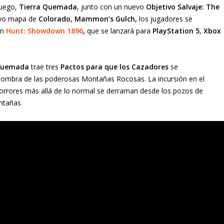
juego,
Tierra Quemada
, junto con un nuevo
Objetivo Salvaje: The
evo mapa de
Colorado, Mammon’s Gulch,
los jugadores se
en
Hunt: Showdown 1896
,
que se lanzará para
PlayStation
5
,
Xbox
Quemada
trae tres
Pactos para que los Cazadores
se
 sombra de las poderosas Montañas Rocosas. La incursión en el
rrores más allá de lo normal se derraman desde los pozos de
ontañas
.