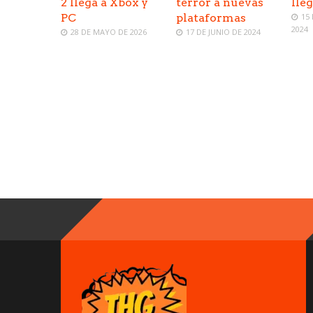
2 llega a Xbox y
terror a nuevas
lleg
PC
plataformas
15
2024
28 DE MAYO DE 2026
17 DE JUNIO DE 2024