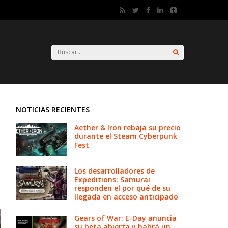
NOTICIAS RECIENTES
Aether & Iron rebaja su precio
durante el Steam Cyberpunk
Fest
Los desarrolladores de
Expeditions: Samurai
responden el por qué de su
llegada en acceso anticipado
Gears of War: E-Day anuncia
su beta abierta y habrá un