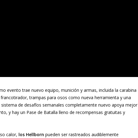
ximo evento trae nuevo equipo, munición y armas, incluida la carabina
 de francotirador, trampas para osos como nueva herramienta y una
sistema de desafíos semanales completamente nuevo apoya mejor
nto, y hay un Pase de Batalla lleno de recompensas gratuitas y
so calor,
los Hellborn
pueden ser rastreados audiblemente