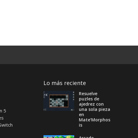
Lo más reciente
Resuelve
puzles de
ajedrez con
una sola pieza
n 5
en
es
Mate’Morphos
Switch
is
Arcade