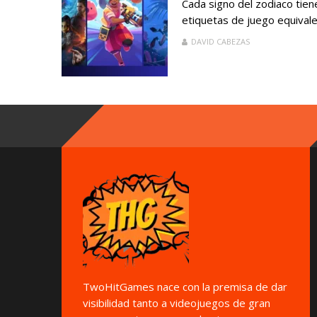
Cada signo del zodiaco tie
etiquetas de juego equivalen
DAVID CABEZAS
TwoHitGames nace con la premisa de dar
visibilidad tanto a videojuegos de gran