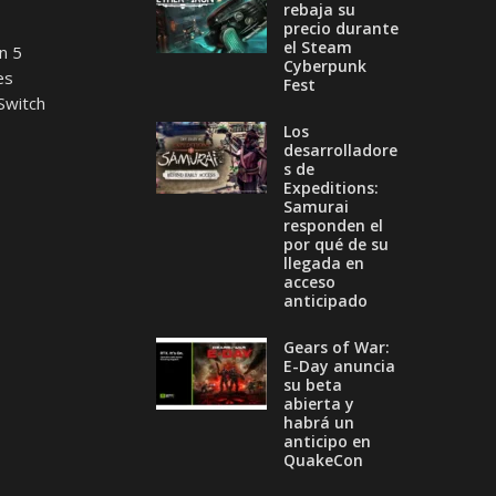
rebaja su
precio durante
el Steam
n 5
Cyberpunk
es
Fest
Switch
Los
desarrolladore
s de
Expeditions:
Samurai
responden el
por qué de su
llegada en
acceso
anticipado
Gears of War:
E-Day anuncia
su beta
abierta y
habrá un
anticipo en
QuakeCon