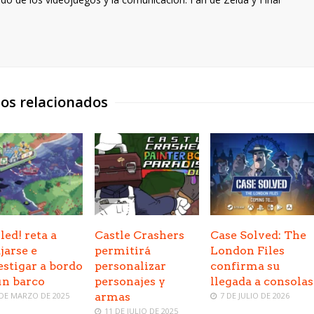
los relacionados
led! reta a
Castle Crashers
Case Solved: The
jarse e
permitirá
London Files
estigar a bordo
personalizar
confirma su
un barco
personajes y
llegada a consolas
 DE MARZO DE 2025
armas
7 DE JULIO DE 2026
11 DE JULIO DE 2025