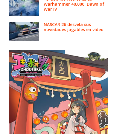
Warhammer 40,000: Dawn of
War IV
NASCAR 26 desvela sus
novedades jugables en vídeo