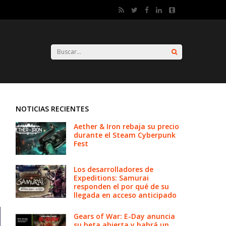
NOTICIAS RECIENTES
Aether & Iron rebaja su precio
durante el Steam Cyberpunk
Fest
Los desarrolladores de
Expeditions: Samurai
responden el por qué de su
llegada en acceso anticipado
Gears of War: E-Day anuncia
su beta abierta y habrá un