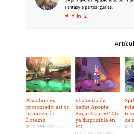
Fantasy a partes iguales.
Artícu
Absolum es
El cuento de
Spil
presentado: así es
hadas Apopia:
rela
lo nuevo de
Sugar Coated Tale
inv
Dotemu
ya disponible en
de 
5 DE MARZO DE 2025
PC
26
3 DE MARZO DE 2026