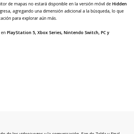
itor de mapas no estará disponible en la versión móvil de
Hidden
 regresa, agregando una dimensión adicional a la búsqueda, lo que
tación para explorar aún más.
e en
PlayStation 5, Xbox Series, Nintendo Switch, PC y
o de los videojuegos y la comunicación. Fan de Zelda y Final