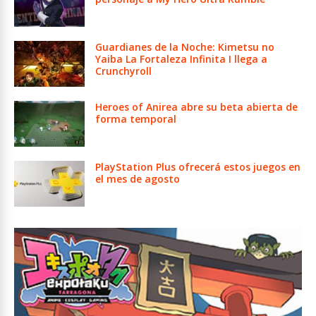
Guardianes de la Noche: Kimetsu no
Yaiba La Fortaleza Infinita I llega a
Crunchyroll
Heroes of Anirea abre su beta abierta de
forma temporal
PlayStation Plus ofrecerá estos juegos en
el mes de agosto