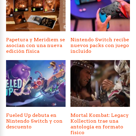
Papetura y Meridiem se
Nintendo Switch recibe
asocian con una nueva
nuevos packs con juego
edición física
incluido
Fueled Up debuta en
Mortal Kombat: Legacy
Nintendo Switch y con
Kollection trae una
descuento
antología en formato
físico