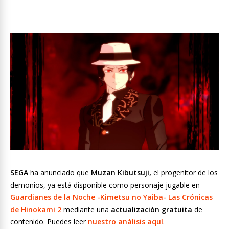
SEGA
ha anunciado que
Muzan Kibutsuji,
el progenitor de los
demonios, ya está disponible como personaje jugable en
Guardianes de la Noche -Kimetsu no Yaiba- Las Crónicas
de Hinokami 2
mediante una
actualización gratuita
de
contenido
.
Puedes leer
nuestro análisis aquí
.