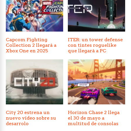
Capcom Fighting
ITER: un tower defense
Collection 2 llegará a
con tintes roguelike
Xbox One en 2025
que llegará a PC
City 20 estrena un
Horizon Chase 2 llega
nuevo vídeo sobre su
el 30 de mayo a
desarrolo
multitud de consolas