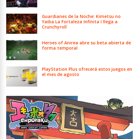
Guardianes de la Noche: Kimetsu no
Yaiba La Fortaleza Infinita I llega a
Crunchyroll
Heroes of Anirea abre su beta abierta de
forma temporal
PlayStation Plus ofrecerá estos juegos en
el mes de agosto