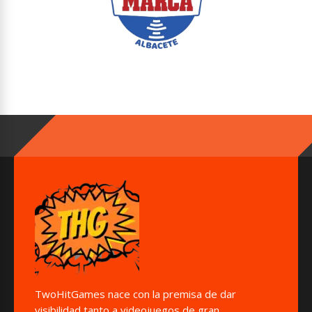
TwoHitGames nace con la premisa de dar
visibilidad tanto a videojuegos de gran