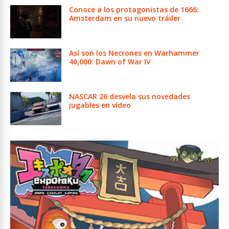
Conoce a los protagonistas de 1666:
Amsterdam en su nuevo tráiler
Así son los Necrones en Warhammer
40,000: Dawn of War IV
NASCAR 26 desvela sus novedades
jugables en vídeo