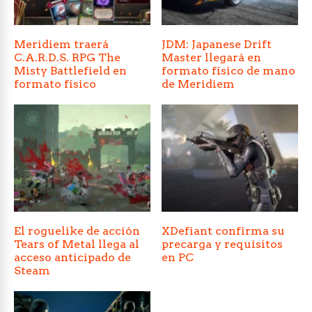
Meridiem traerá
JDM: Japanese Drift
C.A.R.D.S. RPG The
Master llegará en
Misty Battlefield en
formato físico de mano
formato físico
de Meridiem
El roguelike de acción
XDefiant confirma su
Tears of Metal llega al
precarga y requisitos
acceso anticipado de
en PC
Steam