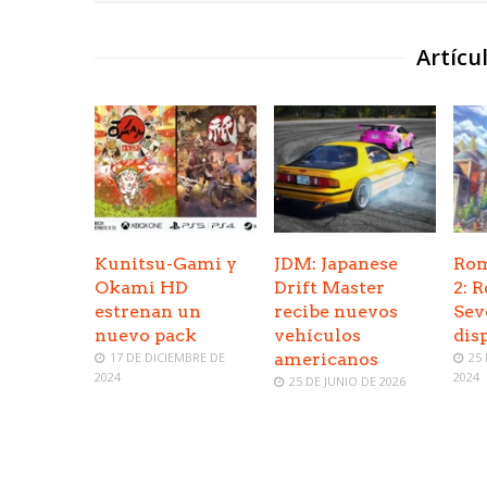
Artícu
Kunitsu-Gami y
JDM: Japanese
Rom
Okami HD
Drift Master
2: 
estrenan un
recibe nuevos
Sev
nuevo pack
vehículos
dis
17 DE DICIEMBRE DE
americanos
25
2024
2024
25 DE JUNIO DE 2026