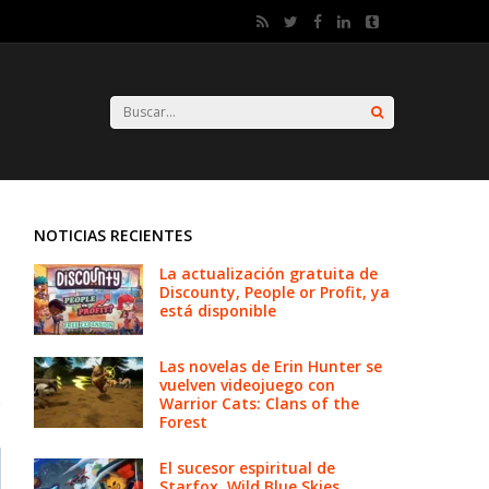
NOTICIAS RECIENTES
La actualización gratuita de
Discounty, People or Profit, ya
está disponible
Las novelas de Erin Hunter se
vuelven videojuego con
Warrior Cats: Clans of the
Forest
El sucesor espiritual de
Starfox, Wild Blue Skies,