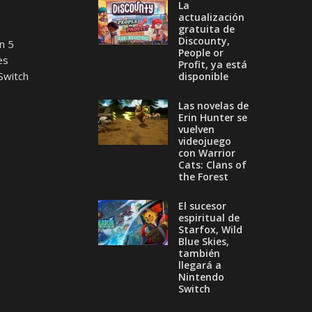
La
actualización
gratuita de
Discounty,
n 5
People or
es
Profit, ya está
Switch
disponible
Las novelas de
Erin Hunter se
vuelven
videojuego
con Warrior
Cats: Clans of
the Forest
El sucesor
espiritual de
Starfox, Wild
Blue Skies,
también
llegará a
Nintendo
Switch