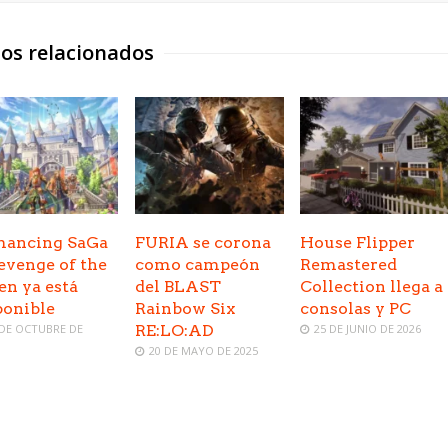
los relacionados
ancing SaGa
FURIA se corona
House Flipper
Revenge of the
como campeón
Remastered
en ya está
del BLAST
Collection llega a
ponible
Rainbow Six
consolas y PC
 DE OCTUBRE DE
RE:LO:AD
25 DE JUNIO DE 2026
20 DE MAYO DE 2025