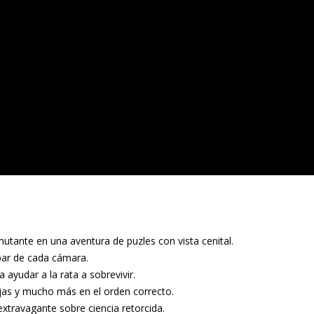
mutante en una aventura de puzles con vista cenital.
par de cada cámara.
a ayudar a la rata a sobrevivir.
ajas y mucho más en el orden correcto.
 extravagante sobre ciencia retorcida.