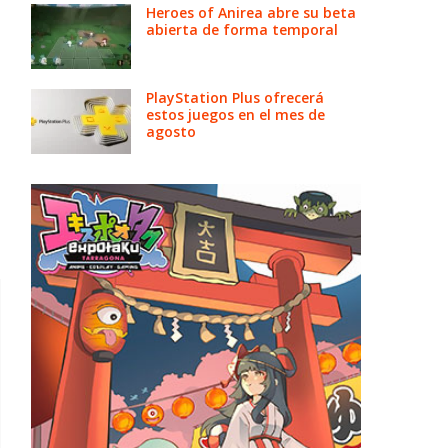
Heroes of Anirea abre su beta
abierta de forma temporal
PlayStation Plus ofrecerá
estos juegos en el mes de
agosto