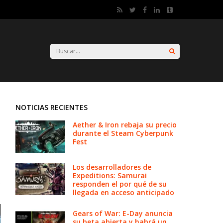
NOTICIAS RECIENTES
Aether & Iron rebaja su precio
durante el Steam Cyberpunk
Fest
Los desarrolladores de
Expeditions: Samurai
responden el por qué de su
llegada en acceso anticipado
Gears of War: E-Day anuncia
su beta abierta y habrá un