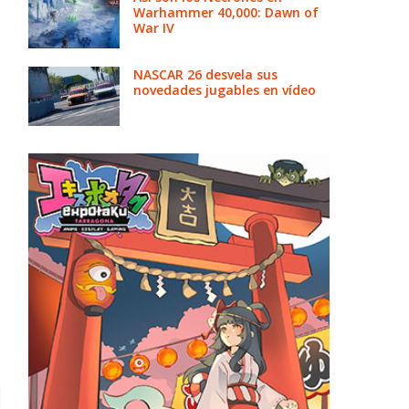
Warhammer 40,000: Dawn of
War IV
NASCAR 26 desvela sus
novedades jugables en vídeo