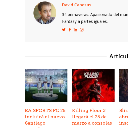
David Cabezas
34 primaveras. Apasionado del mund
Fantasy a partes iguales.
Artícu
EA SPORTS FC 25
Killing Floor 3
Bli
incluirá el nuevo
llegará el 25 de
abr
Santiago
marzo a consolas
ins