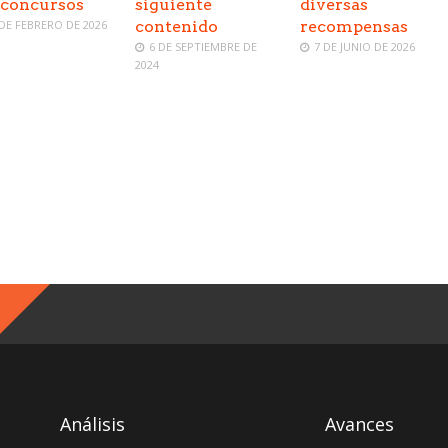
 concursos
siguiente
diversas
 DE FEBRERO DE 2026
contenido
recompensas
6 DE SEPTIEMBRE DE
7 DE JUNIO DE 2026
2024
Análisis
Avances