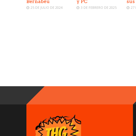
Bernabéu
y PC
sus
25 DE JULIO DE 2024
3 DE FEBRERO DE 2025
27