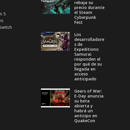
rebaja su
precio durante
el Steam
n 5
Cyberpunk
es
Fest
Switch
Los
desarrolladore
s de
Expeditions:
Samurai
responden el
por qué de su
llegada en
acceso
anticipado
Gears of War:
E-Day anuncia
su beta
abierta y
habrá un
anticipo en
QuakeCon