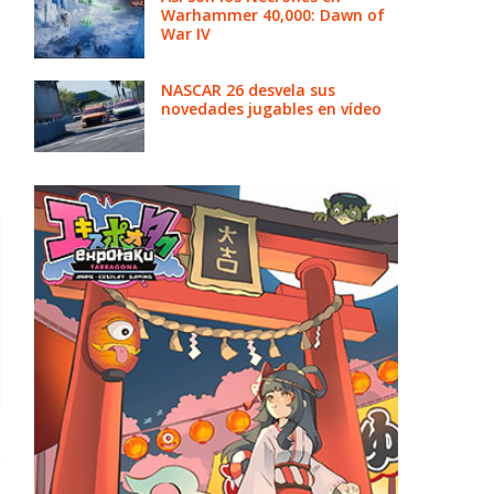
Warhammer 40,000: Dawn of
War IV
NASCAR 26 desvela sus
novedades jugables en vídeo