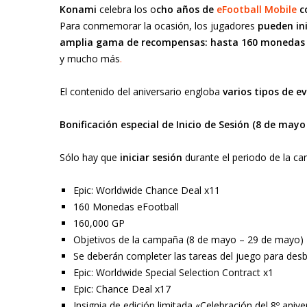
Konami
celebra los o
cho años de
eFootball Mobile
c
Para conmemorar la ocasión, los jugadores
pueden ini
amplia gama de recompensas:
hasta 160 monedas e
y mucho más
.
El contenido del aniversario engloba
varios tipos de e
Bonificación especial de Inicio de Sesión (8 de may
Sólo hay que
iniciar sesión
durante el periodo de la ca
Epic: Worldwide Chance Deal x11
160 Monedas eFootball
160,000 GP
Objetivos de la campaña (8 de mayo – 29 de mayo)
Se deberán completer las tareas del juego para desb
Epic: Worldwide Special Selection Contract x1
Epic: Chance Deal x17
Insignia de edición limitada «Celebración del 8º aniv