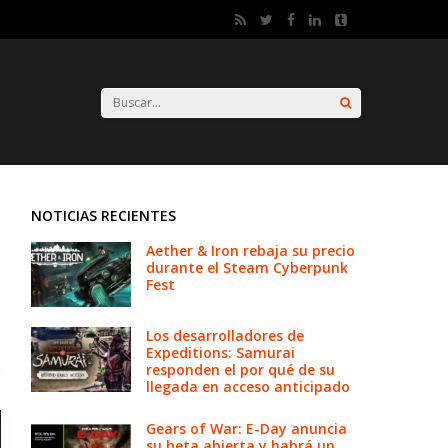
NOTICIAS RECIENTES
Aether & Iron rebaja su precio
durante el Steam Cyberpunk
Fest
Los desarrolladores de
Expeditions: Samurai
responden el por qué de su
llegada en acceso anticipado
Gears of War: E-Day anuncia
su beta abierta y habrá un