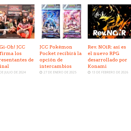
Gi-Oh! JCC
JCC Pokémon
Rev. NOiR: así es
firma los
Pocket recibirá la
el nuevo RPG
resentantes de
opción de
desarrollado por
final
intercambios
Konami
 DE JULIO DE 2024
27 DE ENERO DE 2025
13 DE FEBRERO DE 2026