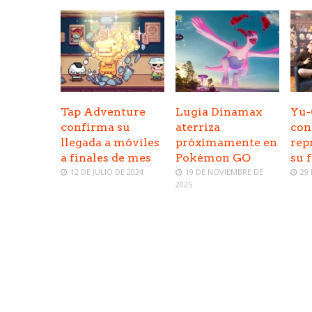
Tap Adventure
Lugia Dinamax
Yu-
confirma su
aterriza
con
llegada a móviles
próximamente en
rep
a finales de mes
Pokémon GO
su 
12 DE JULIO DE 2024
19 DE NOVIEMBRE DE
29
2025