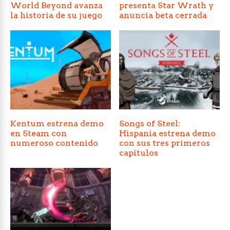
World Beyond avanza
presenta Star Wrath y
la historia de su juego
anuncia beta cerrada
Kentum estrena demo
Songs of Steel:
en Steam con
Hispania estrena demo
numeroso contenido
con sus tres primeros
capítulos