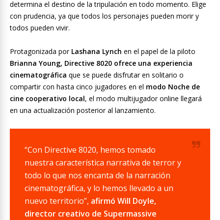
determina el destino de la tripulación en todo momento. Elige
con prudencia, ya que todos los personajes pueden morir y
todos pueden vivir.
Protagonizada por
Lashana Lynch
en el papel de la piloto
Brianna Young, Directive 8020 ofrece una experiencia
cinematográfica
que se puede disfrutar en solitario o
compartir con hasta cinco jugadores en el
modo Noche de
cine cooperativo local
, el modo multijugador online llegará
en una actualización posterior al lanzamiento.
“Con Directive 8020, hemos tomado
nuestra característica narrativa de terror y
todo lo que nos encanta de la narración
cinematográfica, y lo hemos llevado a un
nuevo territorio”,
afirmó Will Doyle,
director creativo de Supermassive