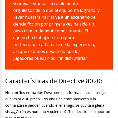
Games
. “Estamos increíblemente
orgullosos de lo que el equipo ha logrado, y
llevar nuestra narrativa a un escenario de
ciencia ficción por primera vez ha sido un
paso tremendamente emocionante. El
equipo ha trabajado duro para
perfeccionar cada parte de la experiencia,
así que estamos deseando que los
jugadores puedan por fin disfrutarla.”
Características de Directive 8020:
No confíes en nadie:
Descubre una forma de vida alienígena
que imita a su presa. Los años de entrenamiento y la
confianza se pierden cuando el enemigo se oculta a plena
vista.¿Quién es humano y quién no? ¡Tus decisiones importan
más que nunca!