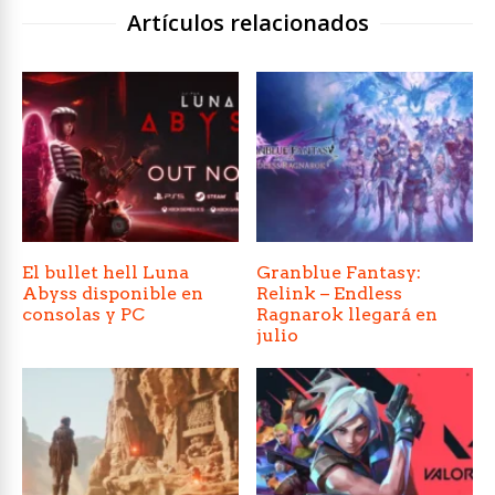
Artículos relacionados
El bullet hell Luna
Granblue Fantasy:
Abyss disponible en
Relink – Endless
consolas y PC
Ragnarok llegará en
julio