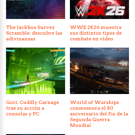
The Jackbox Survey
WWE 2K26 muestra
Scramble: descubre las
sus distintos tipos de
adivinanzas
combate en vídeo
Gori: Cuddly Carnage
World of Warships
trae su acción a
conmemora el 80
consolas y PC
aniversario del fin de la
Segunda Guerra
Mundial