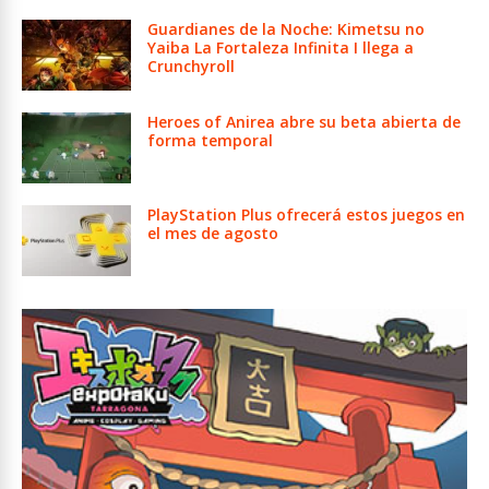
Guardianes de la Noche: Kimetsu no
Yaiba La Fortaleza Infinita I llega a
Crunchyroll
Heroes of Anirea abre su beta abierta de
forma temporal
PlayStation Plus ofrecerá estos juegos en
el mes de agosto