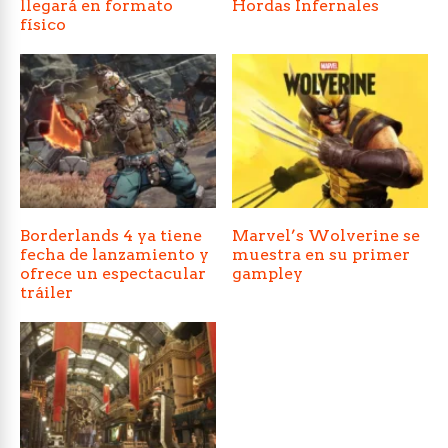
llegará en formato
Hordas Infernales
físico
Borderlands 4 ya tiene
Marvel’s Wolverine se
fecha de lanzamiento y
muestra en su primer
ofrece un espectacular
gampley
tráiler