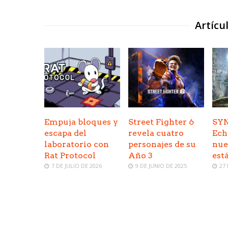
Artícu
Empuja bloques y
Street Fighter 6
SY
escapa del
revela cuatro
Ech
laboratorio con
personajes de su
nue
Rat Protocol
Año 3
est
7 DE JULIO DE 2026
9 DE JUNIO DE 2025
27