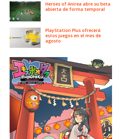
Heroes of Anirea abre su beta
abierta de forma temporal
PlayStation Plus ofrecerá
estos juegos en el mes de
agosto