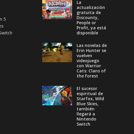
La
actualización
gratuita de
Discounty,
n 5
People or
es
Profit, ya está
Switch
disponible
Las novelas de
Erin Hunter se
vuelven
videojuego
con Warrior
Cats: Clans of
the Forest
El sucesor
espiritual de
Starfox, Wild
Blue Skies,
también
llegará a
Nintendo
Switch