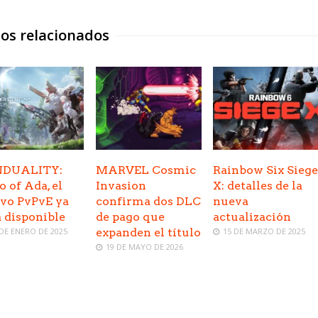
los relacionados
NDUALITY:
MARVEL Cosmic
Rainbow Six Siege
o of Ada, el
Invasion
X: detalles de la
vo PvPvE ya
confirma dos DLC
nueva
á disponible
de pago que
actualización
 DE ENERO DE 2025
expanden el título
15 DE MARZO DE 2025
19 DE MAYO DE 2026