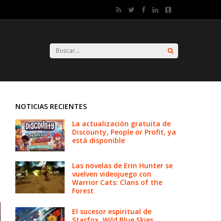
NOTICIAS RECIENTES
La actualización gratuita de
Discounty, People or Profit, ya
está disponible
Las novelas de Erin Hunter se
vuelven videojuego con
Warrior Cats: Clans of the
Forest
El sucesor espiritual de
Starfox, Wild Blue Skies,