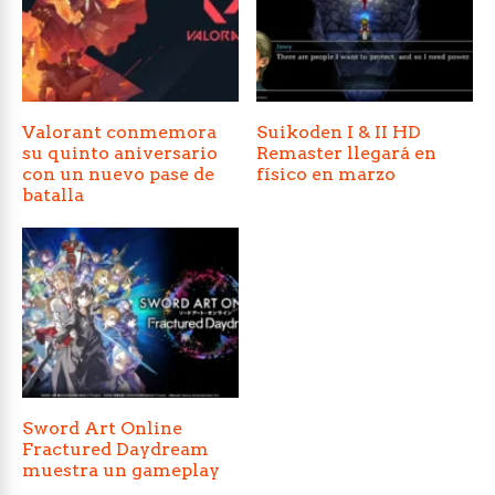
Valorant conmemora
Suikoden I & II HD
su quinto aniversario
Remaster llegará en
con un nuevo pase de
físico en marzo
batalla
Sword Art Online
Fractured Daydream
muestra un gameplay