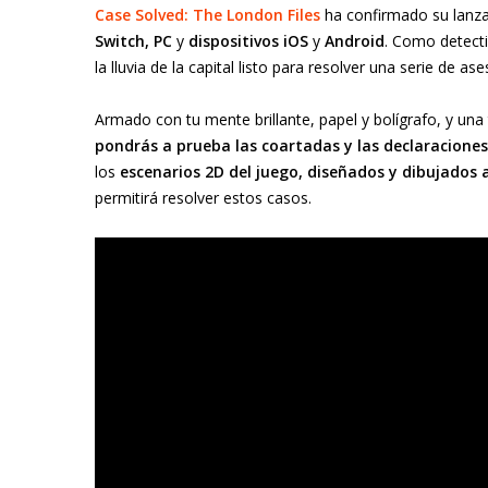
Case Solved: The London Files
ha confirmado su lanza
Switch, PC
y
dispositivos iOS
y
Android
. Como detecti
la lluvia de la capital listo para resolver una serie de as
Armado con tu mente brillante, papel y bolígrafo, y una
pondrás a prueba las coartadas y las declaraciones
los
escenarios 2D del juego, diseñados y dibujados
permitirá resolver estos casos.