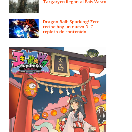
Targaryen llegan al País Vasco
Dragon Ball: Sparking! Zero
recibe hoy un nuevo DLC
repleto de contenido