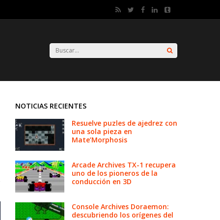
NOTICIAS RECIENTES
Resuelve puzles de ajedrez con
una sola pieza en
Mate’Morphosis
Arcade Archives TX-1 recupera
uno de los pioneros de la
conducción en 3D
Console Archives Doraemon:
descubriendo los orígenes del