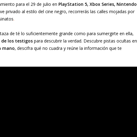
miento para el 29 de julio en
PlayStation 5, Xbox Series, Nintendo
ve privado al estilo del cine negro, recorrerás las calles mojadas por
esinatos
.
 taza de té lo suficientemente grande como para sumergirte en ella,
 de los testigos
para descubrir la verdad. Descubre pistas ocultas en
 a mano
, descifra qué no cuadra y reúne la información que te