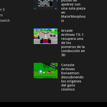
puzles de
ajedrez con
una sola pieza
n 5
en
es
Mate’Morphos
Switch
is
Arcade
Archives TX-1
recupera uno
de los
pioneros de la
conducción en
3D
Console
Archives
Doraemon:
descubriendo
los orígenes
del gato
cósmico