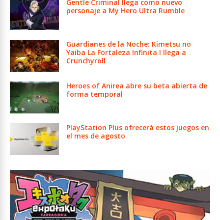
Gentle Criminal llega como nuevo
personaje a My Hero Ultra Rumble
Guardianes de la Noche: Kimetsu no
Yaiba La Fortaleza Infinita I llega a
Crunchyroll
Heroes of Anirea abre su beta abierta de
forma temporal
PlayStation Plus ofrecerá estos juegos en
el mes de agosto