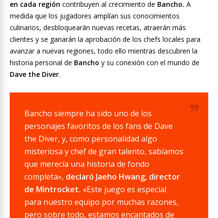
en cada región
contribuyen al crecimiento de
Bancho.
A
medida que los jugadores amplían sus conocimientos
culinarios, desbloquearán nuevas recetas, atraerán más
clientes y se ganarán la aprobación de los chefs locales para
avanzar a nuevas regiones, todo ello mientras descubren la
historia personal de
Bancho
y su conexión con el mundo de
Dave the Diver
.
Bancho siempre ha sido uno de los
personajes favoritos de los fans de Dave
the Diver, y, como personalidad algo
misteriosa y chef de gran talento, sabíamos
que merecía una historia de fondo
completa»,
declaró Jaeho Hwang, director
de Mintrocket.
«Este juego es especial
para nuestro equipo por muchas razones,
pero sobre todo, estamos encantados de