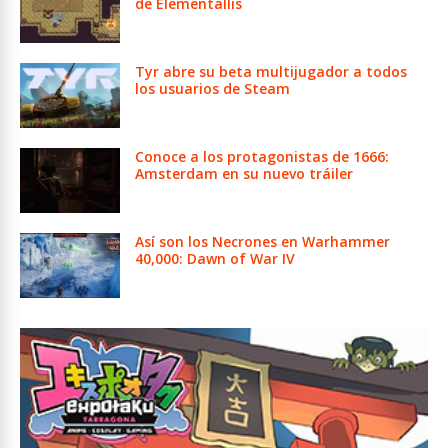
de Elementallis
Tyr abre su beta multijugador a todos
los usuarios de Steam
Conoce a los protagonistas de 1666:
Amsterdam en su nuevo tráiler
Así son los Necrones en Warhammer
40,000: Dawn of War IV