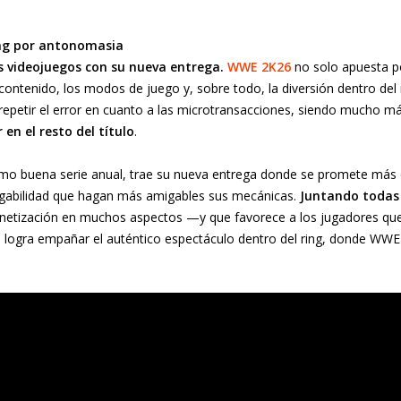
ing por antonomasia
s videojuegos con su nueva entrega.
WWE 2K26
no solo apuesta p
 contenido, los modos de juego y, sobre todo, la diversión dentro del r
 repetir el error en cuanto a las microtransacciones, siendo mucho má
en el resto del título
.
 buena serie anual, trae su nueva entrega donde se promete más 
jugabilidad que hagan más amigables sus mecánicas.
Juntando todas
onetización en muchos aspectos —y que favorece a los jugadores qu
o logra empañar el auténtico espectáculo dentro del ring, donde WW