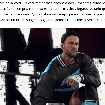
áticos de la WWE. En esta temporada encontramos luchadores como Mr
a atrás su compra. El motivo es evidente:
muchos jugadores solo qu
un gasto innecesario. Quizá habría sido mejor permitir su desbloque
6 continúa con su gran asignatura pendiente: las microtransaccione