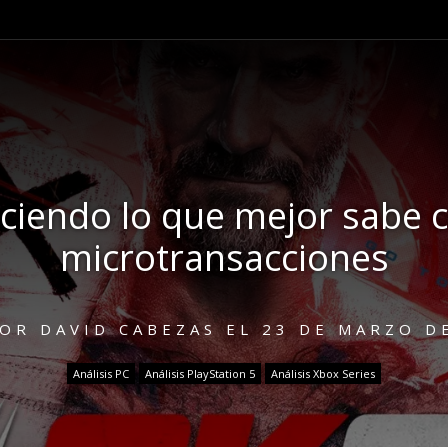
endo lo que mejor sabe co
microtransacciones
POR
DAVID CABEZAS
EL
23 DE MARZO D
Análisis PC
Análisis PlayStation 5
Análisis Xbox Series