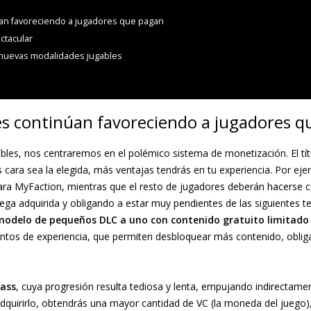
úan favoreciendo a jugadores que pagan
ctacular
 nuevas modalidades jugables
es continúan favoreciendo a jugadores 
les, nos centraremos en el polémico sistema de monetización. El tí
cara sea la elegida, más ventajas tendrás en tu experiencia. Por eje
para MyFaction, mientras que el resto de jugadores deberán hacerse
ega adquirida y obligando a estar muy pendientes de las siguientes 
odelo de pequeños DLC a uno con contenido gratuito limitado
ntos de experiencia, que permiten desbloquear más contenido, oblig
Pass
, cuya progresión resulta tediosa y lenta, empujando indirectam
adquirirlo, obtendrás una mayor cantidad de VC (la moneda del juego