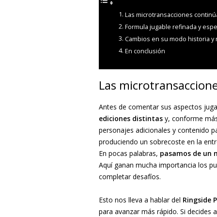
Las microtransacciones contin
Formula jugable refinada y espe
Cambios en su modo historia y
En conclusión
Las microtransaccion
Antes de comentar sus aspectos jugab
ediciones distintas
y, conforme más 
personajes adicionales y contenido 
produciendo un sobrecoste en la entr
En pocas palabras,
pasamos de un m
Aquí ganan mucha importancia los pu
completar desafíos.
Esto nos lleva a hablar del
Ringside 
para avanzar más rápido. Si decides 