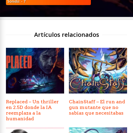
Sonido: - 7
Artículos relacionados
Replaced – Un thriller
ChainStaff – El run and
en 2.5D donde la IA
gun mutante que no
reemplaza a la
sabías que necesitabas
humanidad