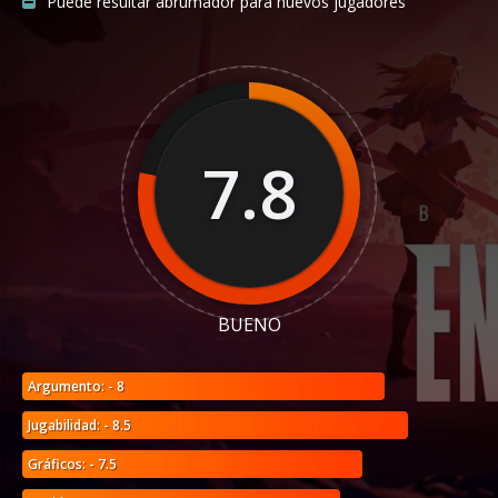
Puede resultar abrumador para nuevos jugadores
7.8
BUENO
Argumento: - 8
Jugabilidad: - 8.5
Gráficos: - 7.5