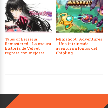
Tales of Berseria
Minishoot’ Adventures
Remastered – La oscura
– Una intrincada
historia de Velvet
aventura a lomos del
regresa con mejoras
Shipling